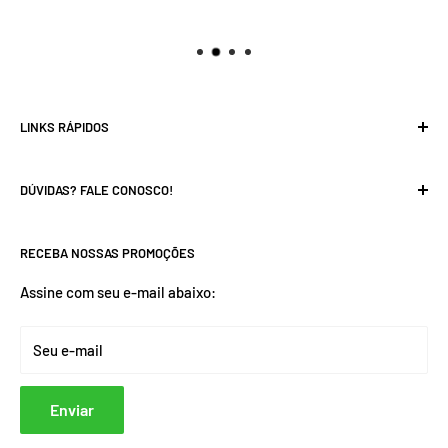
LINKS RÁPIDOS
Sobre Nós
DÚVIDAS? FALE CONOSCO!
Fale Conosco
Rastreie o Seu Pedido
Horário de Atendimento:
RECEBA NOSSAS PROMOÇÕES
Política de Privacidade
Seg. à Sáb.
8h
às
21h
Devolução e Reembolso
Assine com seu e-mail abaixo:
E-mail: atendimento@moveuomo.com
Termos de Envio e Entrega
Seu e-mail
Enviar