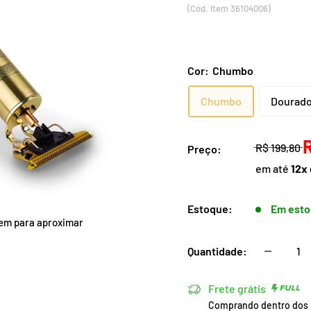
(Cód. Item 36104006)
Cor:
Chumbo
Chumbo
Dourad
R$ 199,80
Preço:
em até
12x
Estoque:
Em est
em para aproximar
Quantidade:
Frete grátis
Comprando dentro dos