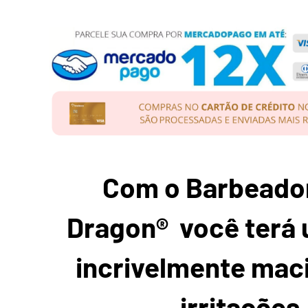
Com o Barbeado
Dragon® você terá 
incrivelmente mac
irritações